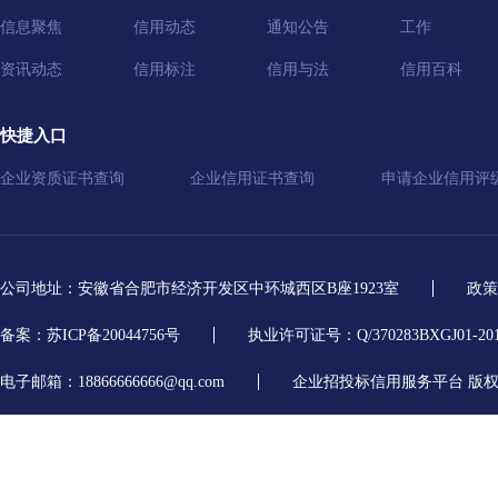
信息聚焦
信用动态
通知公告
工作
资讯动态
信用标注
信用与法
信用百科
快捷入口
企业资质证书查询
企业信用证书查询
申请企业信用评
公司地址：安徽省合肥市经济开发区中环城西区B座1923室
政策
备案：苏ICP备20044756号
执业许可证号：Q/370283BXGJ01-20
电子邮箱：18866666666@qq.com
企业招投标信用服务平台 版