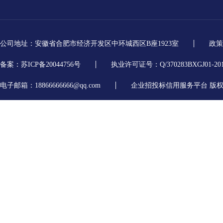
公司地址：安徽省合肥市经济开发区中环城西区B座1923室
政策
备案：苏ICP备20044756号
执业许可证号：Q/370283BXGJ01-20
电子邮箱：18866666666@qq.com
企业招投标信用服务平台 版