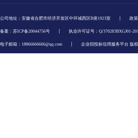
公司地址：安徽省合肥市经济开发区中环城西区B座1923室
政策
备案：苏ICP备20044756号
执业许可证号：Q/370283BXGJ01-20
电子邮箱：18866666666@qq.com
企业招投标信用服务平台 版