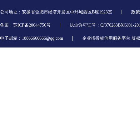
公司地址：安徽省合肥市经济开发区中环城西区B座1923室
政策
备案：苏ICP备20044756号
执业许可证号：Q/370283BXGJ01-20
电子邮箱：18866666666@qq.com
企业招投标信用服务平台 版